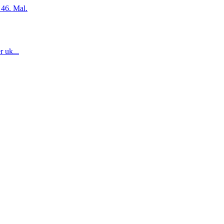
 46. Mal.
r uk...