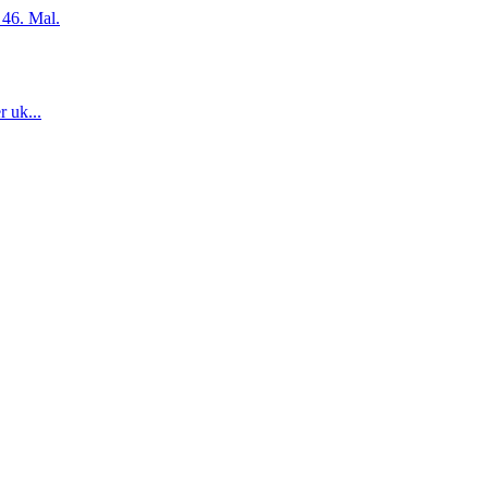
 46. Mal.
r uk...